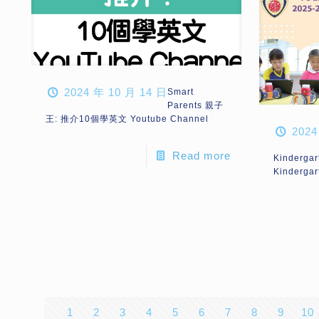
2024 年 10 月 14 日
Smart
Parents 親子
王: 推介10個學英文 Youtube Channel
2024
Read more
Kindergar
Kindergar
1
2
3
4
5
6
7
8
9
10