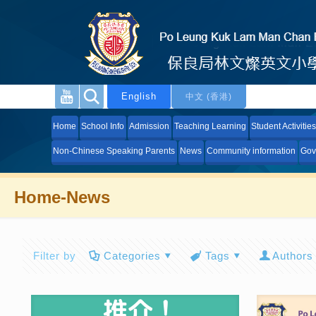
English
中文 (香港)
Home
School Info
Admission
Teaching Learning
Student Activities
Non-Chinese Speaking Parents
News
Community information
Gov
Home-News
Filter by
Categories
Tags
Authors