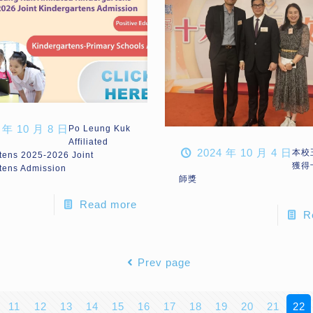
 年 10 月 8 日
Po Leung Kuk
Affiliated
2024 年 10 月 4 日
本校
tens 2025-2026 Joint
獲得
tens Admission
師獎
Read more
R
Prev page
11
12
13
14
15
16
17
18
19
20
21
22