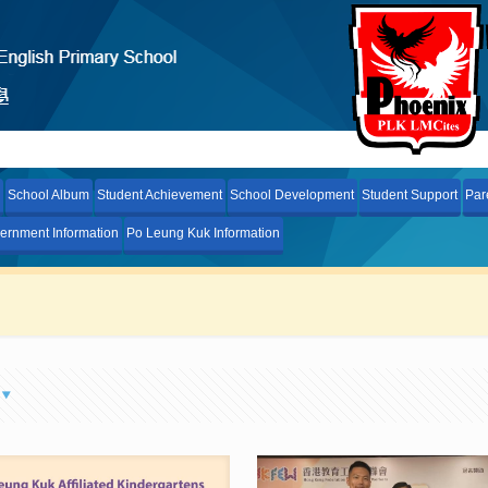
School Album
Student Achievement
School Development
Student Support
Par
ernment Information
Po Leung Kuk Information