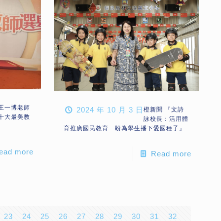
王一博老師
2024 年 10 月 3 日
橙新聞 『文詩
十大最美教
詠校長：活用體
育推廣國民教育 盼為學生播下愛國種子』
ead more
Read more
23
24
25
26
27
28
29
30
31
32