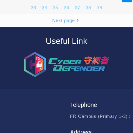
33
34
35
36
37
38
39
Next page
Useful Link
Telephone
FR Campus (Primary 1-3) :
Address