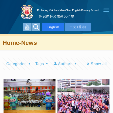
English
中文 (香港)
Home-News
Categories
Tags
Authors
Show all