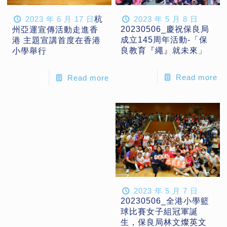
2023 年 6 月 17 日
杭
2023 年 5 月 8 日
20230506_​慶祝保良局
州亞運宣傳活動走進香
成立145周年活動-「保
港 主題宣講首度在香港
良教育『繩』就未來」
小學舉行
Read more
Read more
2023 年 5 月 7 日
20230506_全港小學籃
球比賽女子組冠軍誕
生，保良局林文燦英文