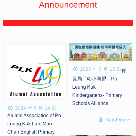
Announcement
2023 年 9 月 18 日
保
良局「幼小同盟」Po
Leung Kuk
Kindergartens- Primary
Schools Alliance
2024 年 9 月 14 日
Alumni Association of Po
Read more
Leung Kuk Lam Man
Chan English Primary