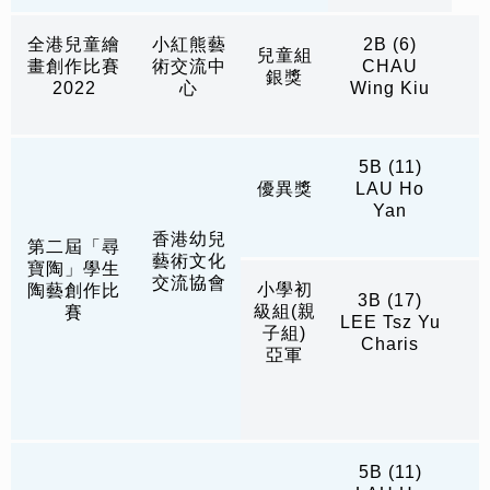
全港兒童繪
小紅熊藝
2B (6)
兒童組
畫創作比賽
術交流中
CHAU
銀獎
2022
心
Wing Kiu
5B (11)
優異獎
LAU Ho
Yan
香港幼兒
第二屆「尋
藝術文化
寶陶」學生
交流協會
小學初
陶藝創作比
3B (17)
級組(親
賽
LEE Tsz Yu
子組)
Charis
亞軍
5B (11)