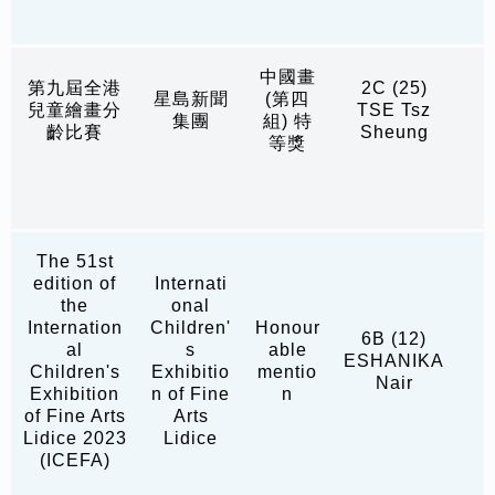
中國畫
第九屆全港
2C (25)
星島新聞
(第四
兒童繪畫分
TSE Tsz
集團
組) 特
齡比賽
Sheung
等獎
The 51st
edition of
Internati
the
onal
Internation
Children'
Honour
6B (12)
al
s
able
ESHANIKA
Children's
Exhibitio
mentio
Nair
Exhibition
n of Fine
n
of Fine Arts
Arts
Lidice 2023
Lidice
(ICEFA)