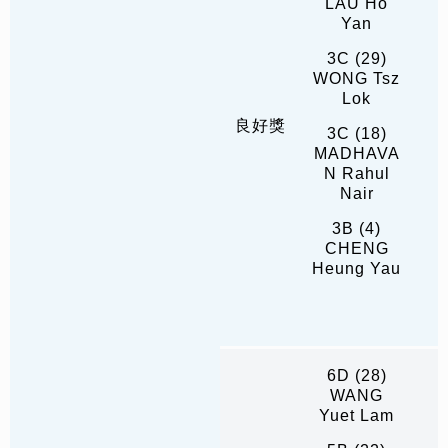
LAU Ho
Yan
3C (29)
WONG Tsz
Lok
良好獎
3C (18)
MADHAVA
N Rahul
Nair
3B (4)
CHENG
Heung Yau
6D (28)
WANG
Yuet Lam