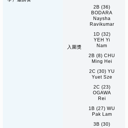
2B (36)
BODARA
Naysha
Ravikumar
1D (32)
YEH Yi
Nam
入圍獎
2B (8) CHU
Ming Hei
2C (30) YU
Yuet Sze
2C (23)
OGAWA
Rei
1B (27) WU
Pak Lam
3B (30)