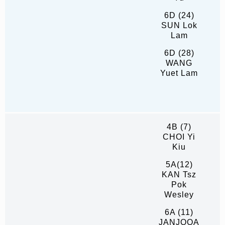
6D (24)
SUN Lok
Lam
6D (28)
WANG
Yuet Lam
4B (7)
CHOI Yi
Kiu
5A(12)
KAN Tsz
Pok
Wesley
6A (11)
JANJOOA