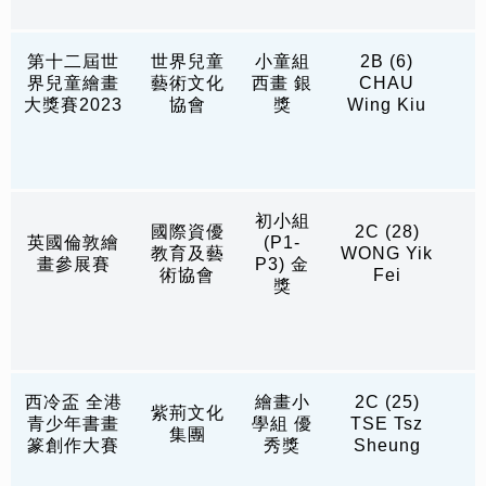
第十二屆世
世界兒童
小童組
2B (6)
界兒童繪畫
藝術文化
西畫 銀
CHAU
大獎賽2023
協會
獎
Wing Kiu
初小組
國際資優
2C (28)
英國倫敦繪
(P1-
教育及藝
WONG Yik
畫參展賽
P3) 金
術協會
Fei
獎
西冷盃 全港
繪畫小
2C (25)
紫荊文化
青少年書畫
學組 優
TSE Tsz
集團
篆創作大賽
秀獎
Sheung