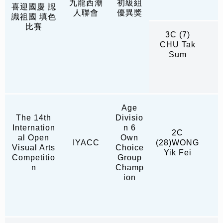
九龍西潮
初級組
喜迎國慶 認
人聯會
優異獎
識祖國 填色
比賽
3C (7)
CHU Tak
Sum
Age
The 14th
Divisio
Internation
n 6
2C
al Open
Own
IYACC
(28)WONG
Visual Arts
Choice
Yik Fei
Competitio
Group
n
Champ
ion