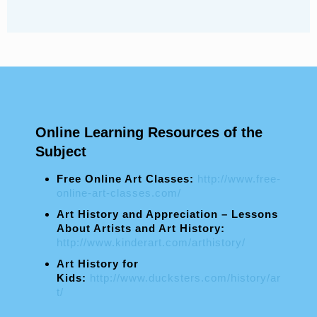
Online Learning Resources of the
Subject
Free Online Art Classes
:
http://www.free-
online-art-classes.com/
Art History and Appreciation – Lessons
About Artists and Art History
:
http://www.kinderart.com/arthistory/
Art History for
Kids:
http://www.ducksters.com/history/ar
t/