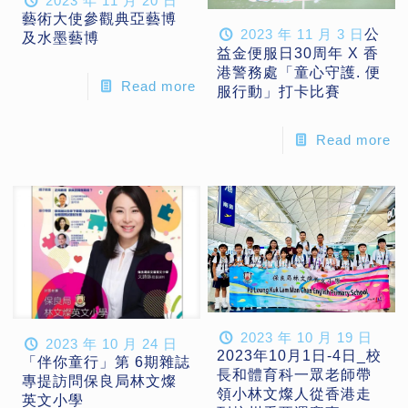
2023 年 11 月 20 日
藝術大使參觀典亞藝博
2023 年 11 月 3 日
公
及水墨藝博
益金便服日30周年 X 香
港警務處「童心守護. 便
Read more
服行動」打卡比賽
Read more
2023 年 10 月 19 日
2023 年 10 月 24 日
2023年10月1日-4日_校
「伴你童行」第 6期雜誌
長和體育科一眾老師帶
專提訪問保良局林文燦
領小林文燦人從香港走
英文小學