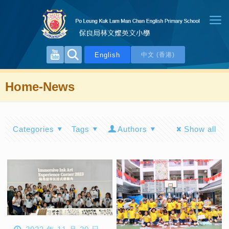
English
中文 (香港)
Home-News
Categories
Tags
Authors
Show all