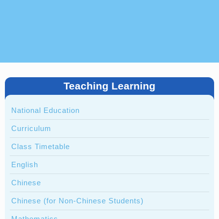
Teaching Learning
National Education
Curriculum
Class Timetable
English
Chinese
Chinese (for Non-Chinese Students)
Mathematics