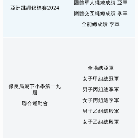
團體單人繩總成績 亞軍
亞洲跳繩錦標賽2024
團體交互繩總成績 季軍
全能總成績 季軍
全場總亞軍
女子甲組總冠軍
保良局屬下小學第十九
男子丙組總季軍
屆
女子丙組總季軍
聯合運動會
男子乙組總殿軍
女子乙組總殿軍