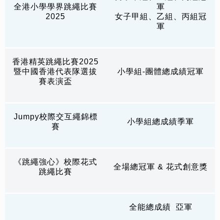
全港小學學界跳繩比賽
軍
2025
女子甲組、乙組、丙組冠
軍
香港精英跳繩比賽2025
暨中國香港代表隊選拔
小學組-團體總成績冠軍
賽表演盃
Jumpy校際交互繩錦標
小學組總成績季軍
賽
《跳繩強心》校際花式
全場總冠軍 & 花式創意獎
跳繩比賽
全能總成績 亞軍