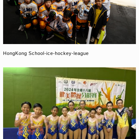
HongKong School-ice-hockey-league