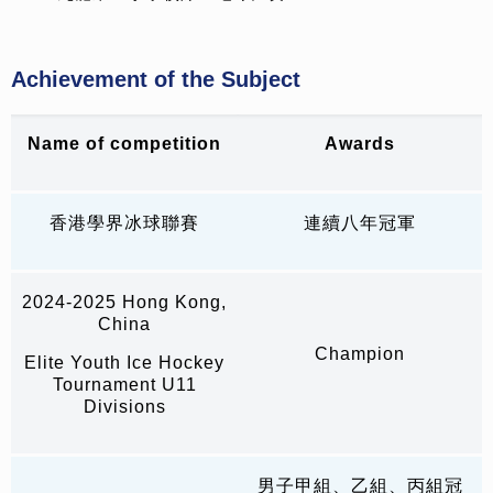
Achievement of the Subject
Name of
competition
Awards
香港學界冰球聯賽
連續八年冠軍
2024-2025 Hong Kong,
China
Champion
Elite Youth Ice Hockey
Tournament U11
Divisions
男子甲組、乙組、丙組冠