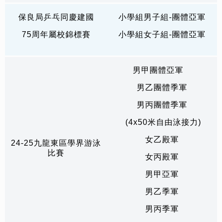
保良局乒乓同慶建國
小學組男子組-團體亞軍
75周年屬校錦標賽
小學組女子組-團體亞軍
男甲團體亞軍
男乙團體季軍
男丙團體季軍
(4x50米自由泳接力)
女乙殿軍
24-25九龍東區學界游泳
比賽
女丙殿軍
男甲亞軍
男乙季軍
男丙季軍