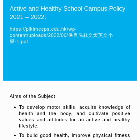
Active and Healthy School Campus Policy
2021 – 2022:
https://plklmceps.edu.hk/wp-
content/uploads/2022/06/保良局林文燦英文小
學-1.pdf
Aims of the Subject
To develop motor skills, acquire knowledge of
health and the body, and cultivate positive
values and attitudes for an active and healthy
lifestyle.
To build good health, improve physical fitness