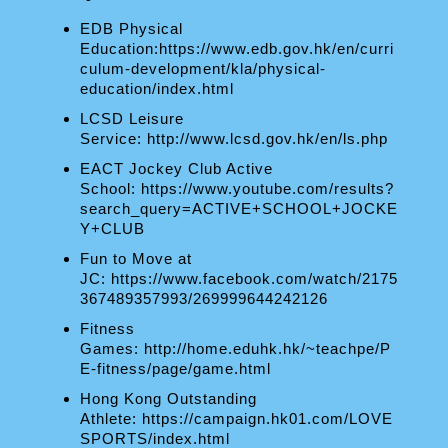
EDB Physical
Education:
https://www.edb.gov.hk/en/curri
culum-development/kla/physical-
education/index.html
LCSD Leisure
Service:
http://www.lcsd.gov.hk/en/ls.php
EACT Jockey Club Active
School:
https://www.youtube.com/results?
search_query=ACTIVE+SCHOOL+JOCKE
Y+CLUB
Fun to Move at
JC:
https://www.facebook.com/watch/2175
367489357993/269999644242126
Fitness
Games:
http://home.eduhk.hk/~teachpe/P
E-fitness/page/game.html
Hong Kong Outstanding
Athlete:
https://campaign.hk01.com/LOVE
SPORTS/index.html