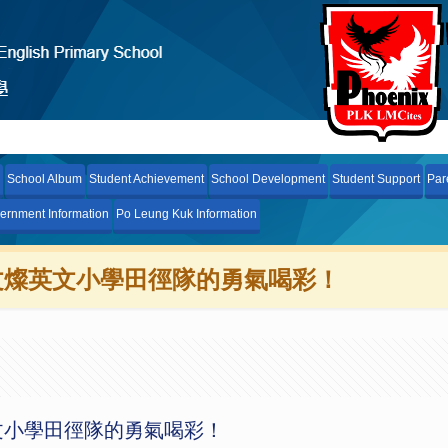
School Album
Student Achievement
School Development
Student Support
Par
ernment Information
Po Leung Kuk Information
文燦英文小學田徑隊的勇氣喝彩！
文小學田徑隊的勇氣喝彩！