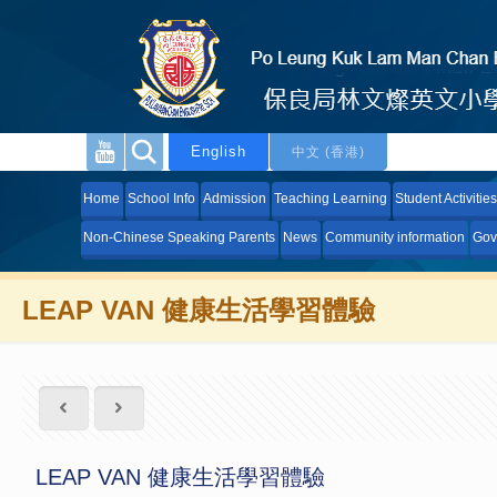
English
中文 (香港)
Home
School Info
Admission
Teaching Learning
Student Activities
Non-Chinese Speaking Parents
News
Community information
Gov
LEAP VAN 健康生活學習體驗
LEAP VAN 健康生活學習體驗