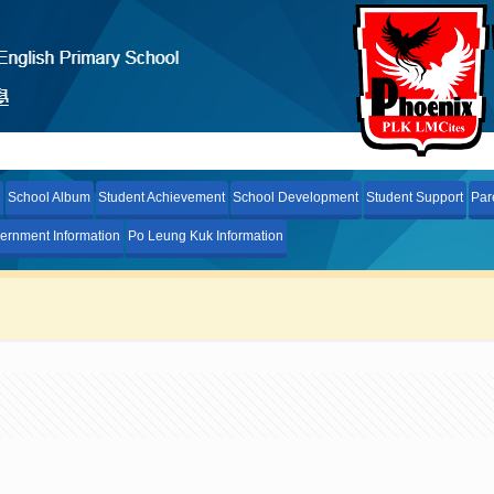
School Album
Student Achievement
School Development
Student Support
Par
ernment Information
Po Leung Kuk Information