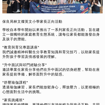
保良局林文燦英文小學家長正向活動
學校自本學年開始以來推出了一系列家長正向活動，旨在建
立一個獨特的家庭教育生態系統，讓每位家長都能激發自身
及孩子的潛能。
*教育與育兒專題講座*
我們誠邀精神科醫生分享教育知識和育兒技巧，以助家長提
升對孩子學習及情感發展的理解。
*升中面試與叩門經驗分享*
邀請畢業生家長分享他們在升中面試的切身經歷，幫助在座
家長提前準備，解答面對升中的疑惑。
*舒壓瑜伽課程*
透過瑜伽練習，家長們能放鬆身心，釋放壓力，以更積極的
心態面對生活中的挑戰。
*家長跳繩班*
增強家長的體魄，更讓他們以充沛的精力與孩子互動，共同