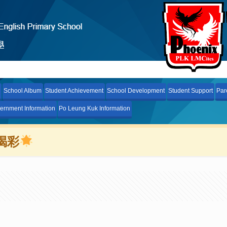
School Album
Student Achievement
School Development
Student Support
Par
ernment Information
Po Leung Kuk Information
喝彩