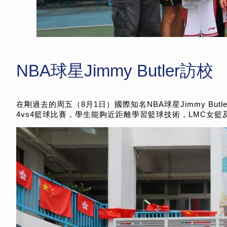
NBA球星Jimmy Butler訪校
在剛過去的周五（8月1日）國際知名NBA球星Jimmy Bu
4vs4籃球比賽，學生能夠近距離學習籃球技術，LMC女