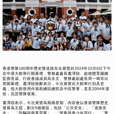
香港警隊180周年歷史暨道路安全展覽於2024年10月6日下午
在中環大館舉行開幕禮，警務處處長蕭澤頤、啟德體育園總
監鄧竟成、行政會議成員高永文、警務處副處長周一鳴等出
席開幕禮。蕭澤頤致辭表示，今次展覽在大館舉行別具意
義，指大館曾用作港島總區總部及中區警署，直至2004年退
役，見證警隊發展。
蕭澤頤表示，今次展覽為期兩星期，內容會以香港警隊歷史
發展為主題，劃分5個展區，包括「公共安全」、「道路安
全」、「防騙與商業罪案」、「禁毒與青少年罪行」、「警