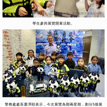
學生參與展覽開幕活動。
警務處處長蕭澤頤表示，今次展覽為期兩星期，劃分5個展