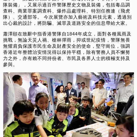
隊裝備」，又展示過百件警隊歷史文物及裝備，包括毒品調
查科、商業罪案調查科、爆炸品處理科、特別任務連（飛虎
隊）、交通部等。 今次展覽亦加入藝術及科技元素，透過別
出心裁的設計，將防騙、滅罪及道路安全的信息帶給大家。
蕭澤頤在致辭中指香港警隊自1844年成立，面對各種風雨及
挑戰，無論天災人禍、槍林彈雨，抑或世紀疫情，警隊無畏
無懼肩負保護市民生命及財產安全的使命，堅守崗位，強調
香港近年整體治安情況得以保持平穩，除有警務人員不懈努
力之外，亦有賴不同持份者、市民及各界人士的積極支持及
參與。