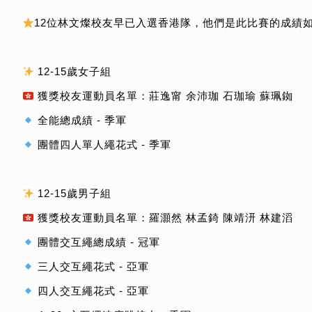
12位林文燦校友早已入選香港隊，他們是此比賽的成績
12-15歲女子組
獲獎校友運動員名單：莊逸甯 余沛珈 石珈瑜 蘇珮銣
全能總成績 - 季軍
團體四人單人繩花式 - 季軍
12-15歲男子組
獲獎校友運動員名單：羅灝然 林孟錡 陳靖汧 林建滔
團體交互繩總成績 - 冠軍
三人交互繩花式 - 亞軍
四人交互繩花式 - 亞軍