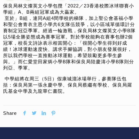
保良局林文燦英文小學包攬「2022／23香港校際冰球聯賽小
學組」A、B兩組冠軍成為大贏家。
至於」B組，連同A組4
間學校的梯隊，加上聖公會基福小學
和聖公會青衣主恩小學共6支隊
伍競爭，以小區域單循環計分
賽制定冠亞季軍。經過一輪激戰，
保良局林文燦英文小學B隊
以5場全勝姿態成為賽事冠軍。
對於學校能夠在賽事包辦2個
冠軍，校長文詩詠表示相當開心：「
很開心學生得到好成
績！冰球運動速度快、講求手腳協調，
對小朋友發展很好，
所以我們學校一直推動冰球運動，
希望鼓勵更多學生參
與。」而仁愛堂田家炳小學B隊和保良局陸慶濤
小學B隊則分
列亞、季軍。
中學組將在周三（
5日）假康城溜冰場舉行，參賽隊伍包
括：保良局第一張永慶中學、
保良局蔡繼有學校、保良局羅
氏基金中學及九龍華仁書院。
Share