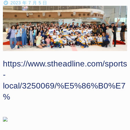
2023 年 7 月 5 日
https://www.stheadline.com/sports
-
local/3250069/%E5%86%B0%E7
%