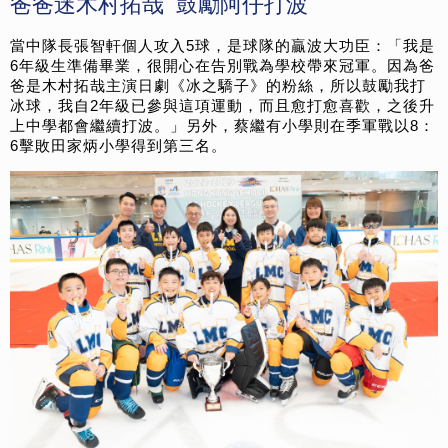
爸爸迷木村拓哉 鼓勵阿仔打波
當中隊長張智軒個人攻入5球，
是球隊的贏波大功臣：「我是
6年級生準備畢業，
很開心在告別戰為學校帶來冠軍。因為爸
爸是木村拓哉主演日劇《冰之驕子》
的粉絲，所以鼓勵我打
冰球，我自2年級已參與這項運動，
而且愈打愈喜歡，之後升
上中學都會繼續打波。」另外，
蔡繼有小學則在季軍戰以8：
6擊敗田家炳小學得到第三名。