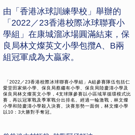
由「香港冰球訓練學校」舉辦的
「2022／23香港校際冰球聯賽
小
學組」在康城溜冰場圓滿結束，保
良局林文燦英文小學包攬A、B
兩
組冠軍成為大贏家。
「2022／23香港校際冰球聯賽小學組」A組參賽隊伍包括仁
愛
堂田家炳小學、保良局蔡繼有小學、
保良局陸慶濤小學及
保良局林文燦英文小學，4支球隊參賽以小區域
單循環模式比
賽，再以冠軍戰及季軍戰分出排名。經過一輪激戰，
林文燦
小學和陸慶濤小學殺入決賽。決賽形勢一面倒，林文燦小學
以
10：3大勝對手奪冠。