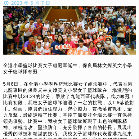
2023 年 5 月 7 日
全港小學籃球比賽女子組冠軍誕生，保良局林文燦英文小學
女子籃球隊奪冠！
5月6日，在全港小學學界籃球比賽女子組決賽中，代表香港
九龍東區的保良局林文燦英文小學女子籃球隊在一場激烈的
比賽中以34:24的比分，擊敗了九龍西區代表隊，成功奪冠！
比賽初段，我校女子籃球隊遭遇了一定的挑戰，以1:6落後對
手。然而，隊員們頂住壓力，齊心協力，貫徹落實戰術，全
力反擊，最終逆轉了比賽，掌控了節奏並全場比賽一直保持
領先優勢。比賽中，我校女子籃球隊展現了出色的團隊精
神、積極進攻、堅強防守，充分發揮了各自的特長，展現出
優秀的球技和精湛的技巧。我校女子籃球隊代表香港九龍東