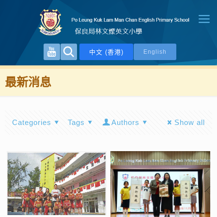
中文 (香港)
English
最新消息
Categories
Tags
Authors
Show all