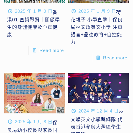
2025 年 1 月 9 日
2025 年 1 月 9 日
香
荷
港01 直資聚賢｜關顧學
花親子 小學直擊｜保良
生的身體健康及心靈健
局林文燦英文小學 注重
康
語言+品德教育+自控能
力
Read more
Read more
2024 年 12 月 4 日
林
文燦英文小學跳繩隊 代
2025 年 1 月 8 日
保
表香港參與大灣區學生
良局幼小校長與家長同