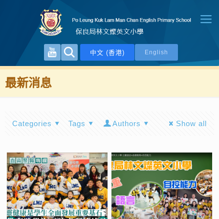
中文 (香港)
English
最新消息
Categories
Tags
Authors
Show all