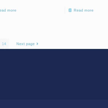
ead more
Read more
14
Next page