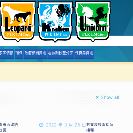
家國情懷
環保
政府相關資訊
霍啟剛校董分享
保良局資訊
Show all
2022 年 3 月 25 日
B東張西望訪
林文燦校園疫苗
校長
接種