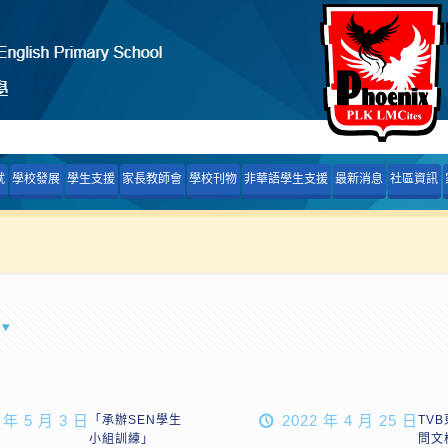
就
學校發展
學生支援
家長教師會
學校刊物
非華語學生支援
最新消息
社區資訊
 年 5 月 3 日
2022 年 4 月 25 日
「承辦SEN學生
TV
小組訓練」
問文