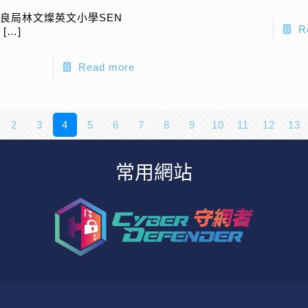
良局林文燦英文小學SEN
R
組
[…]
Read more
2
3
4
5
6
7
8
9
10
11
12
13
常用網站