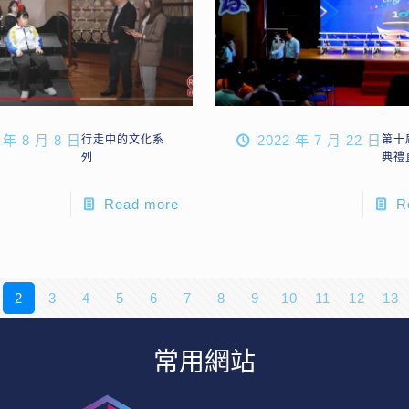
 年 8 月 8 日
2022 年 7 月 22 日
行走中的文化系
第十
列
典禮
Read more
R
2
3
4
5
6
7
8
9
10
11
12
13
常用網站