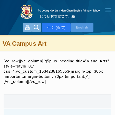
中文 (香港)
English
VA Campus Art
[vc_row][vc_column][g5plus_heading title=”Visual Arts”
style=”style_01″
css=”.vc_custom_1534238169553{margin-top: 30px
!important;margin-bottom: 30px !important;}”]
[/vc_column][/vc_row]