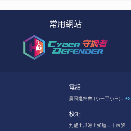
常用網站
電話
農圃道校舍 (小一至小三) :
+8
校址
九龍土瓜灣上鄉道二十四號