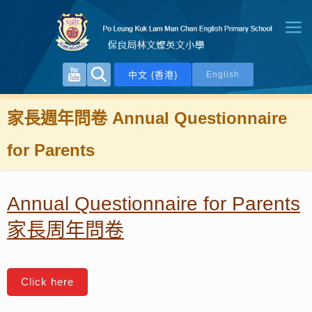
中文 (香港)
English
家長週年問卷 Annual Questionnaire
for Parents
Annual Questionnaire for Parents
家長周年問卷
Click here