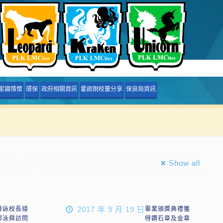
家國情懷
環保
政府相關資訊
霍啟剛校董分享
保良局資訊
Show all
2017 年 9 月 19 日
詩詠校長接
畢業頒獎典禮獲
鄭泳舜訪問
得鑽石章及金章