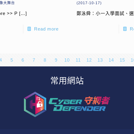
校像大舞台
(2017-10-17)
re >> P
[…]
鄭泳舜：小一入學面試、
Read more
R
4
5
6
7
8
9
10
11
12
13
14
15
1
常用網站