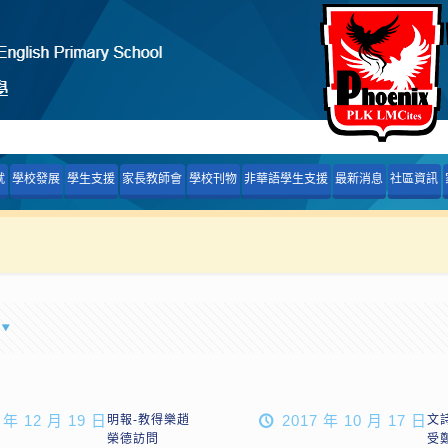
就
學校發展
學生支援
家長教師會
學校刊物
非華語學生支援
最新消息
社區資訊
 年 12 月 19 日
2017 年 10 月 17 日
明報-教得樂趙
文
榮德訪問
受