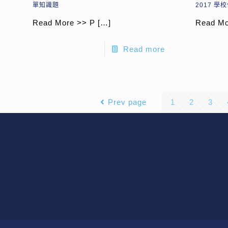
單知識題
2017 學
Read More >> P
[…]
Read Mo
Read more
Prev page
1
2
3