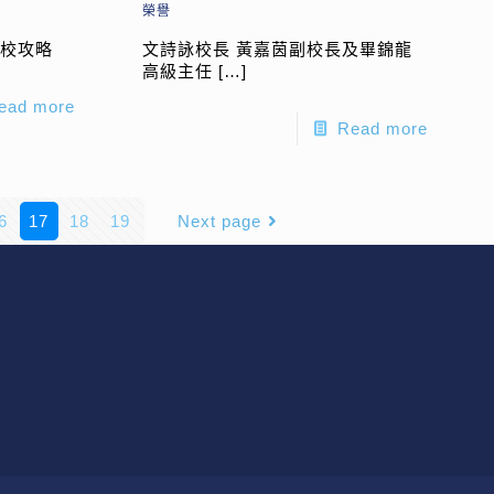
榮譽
選校攻略
文詩詠校長 黃嘉茵副校長及畢錦龍
高級主任
[…]
ead more
Read more
6
17
18
19
Next page