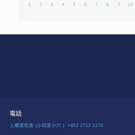
1
2
3
4
5
6
7
8
9
10
電話
上鄉道校舍 (小四至小六 ):
+852 2712 1270