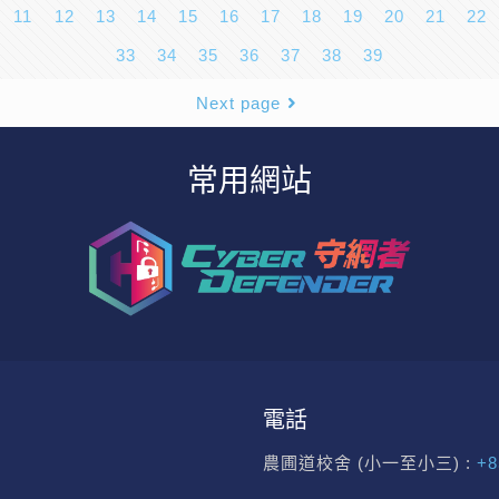
11
12
13
14
15
16
17
18
19
20
21
22
33
34
35
36
37
38
39
Next page
常用網站
電話
農圃道校舍 (小一至小三) :
+8