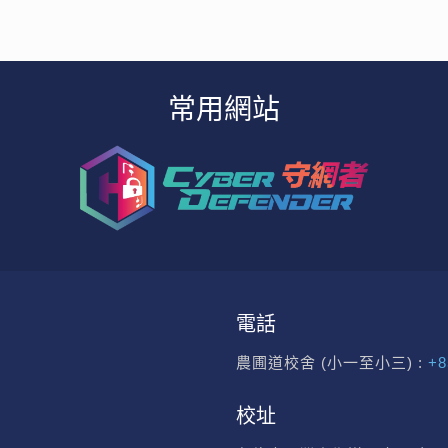
常用網站
電話
農圃道校舍 (小一至小三) :
+8
校址