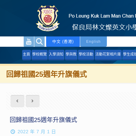
中文 (香港)
English
主頁
學校概覽
入學須知
學與教
學校活動
活動花絮相片庫
學生成
回歸祖國25週年升旗儀式
回歸祖國25週年升旗儀式
2022 年 7 月 1 日