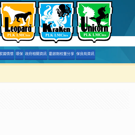
家國情懷
環保
政府相關資訊
霍啟剛校董分享
保良局資訊