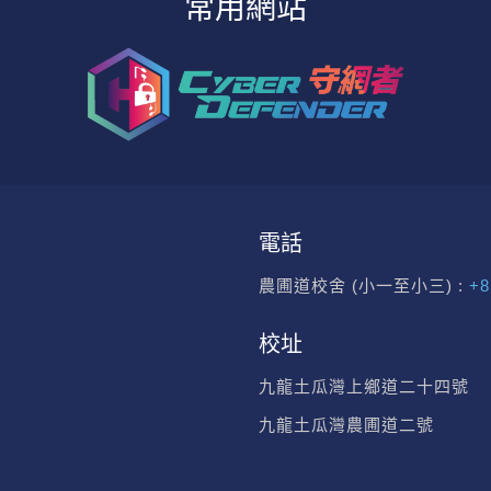
常用網站
電話
農圃道校舍 (小一至小三) :
+8
校址
九龍土瓜灣上鄉道二十四號
九龍土瓜灣農圃道二號