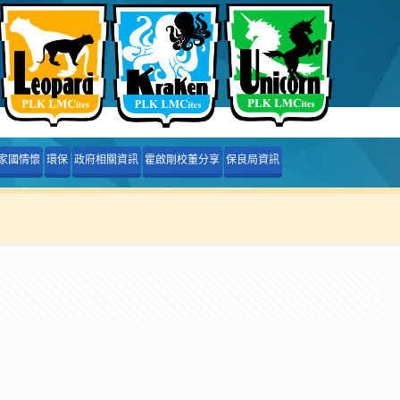
家國情懷
環保
政府相關資訊
霍啟剛校董分享
保良局資訊