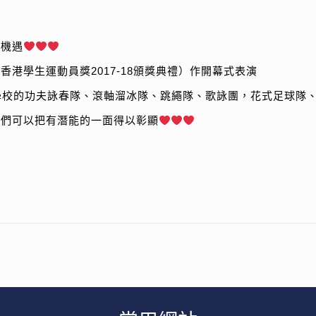
的機遇
香港學生運動員獎2017-18頒獎典禮）作開幕式表演
學校的功夫詠春隊、滾軸溜冰隊、跳繩隊、歌詠團，花式足球隊
子們可以把有潛能的一面得以彰顯