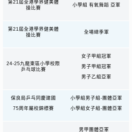
第21屆全港學界健美體
小學組 有氧舞蹈 亞軍
操比賽
第21屆全港學界健美體
全場總季軍
操比賽
女子甲組冠軍
24-25九龍東區小學校際
男子甲組冠軍
乒乓球比賽
男子乙組亞軍
保良局乒乓同慶建國
小學組男子組-團體亞軍
75周年屬校錦標賽
小學組女子組-團體亞軍
男甲團體亞軍