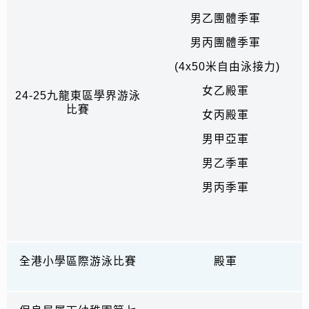
男乙團體季軍
男丙團體季軍
(4x50米自由泳接力)
女乙殿軍
24-25九龍東區學界游泳
比賽
女丙殿軍
男甲亞軍
男乙季軍
男丙季軍
全港小學區際游泳比賽
殿軍