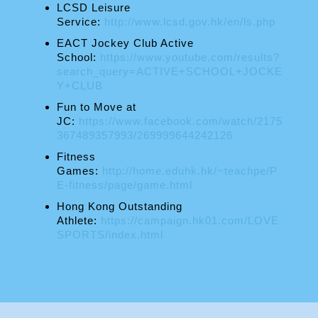
LCSD Leisure
Service:
http://www.lcsd.gov.hk/en/ls.php
EACT Jockey Club Active
School:
https://www.youtube.com/results?
search_query=ACTIVE+SCHOOL+JOCKE
Y+CLUB
Fun to Move at
JC:
https://www.facebook.com/watch/2175
367489357993/269999644242126
Fitness
Games:
http://home.eduhk.hk/~teachpe/P
E-fitness/page/game.html
Hong Kong Outstanding
Athlete:
https://campaign.hk01.com/LOVE
SPORTS/index.html