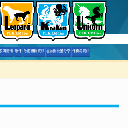
家國情懷
環保
政府相關資訊
霍啟剛校董分享
保良局資訊