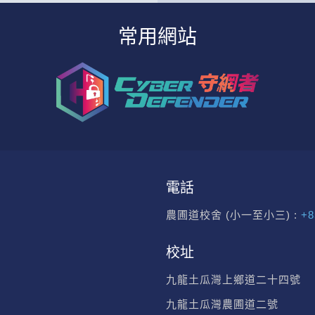
常用網站
電話
農圃道校舍 (小一至小三) :
+8
校址
九龍土瓜灣上鄉道二十四號
九龍土瓜灣農圃道二號