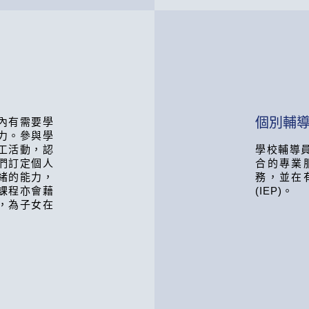
個別輔
內有需要學
力。參與學
工活動，認
學校輔導
們訂定個人
合的專業
緒的能力，
務，並在
課程亦會藉
(IEP)。
，為子女在
。