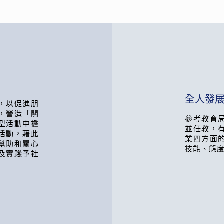
全人發展
，以促進朋
，營造「關
參考教育
型活動中擔
並任教，
活動，藉此
業四方面
幫助和關心
技能、態
及實踐予社