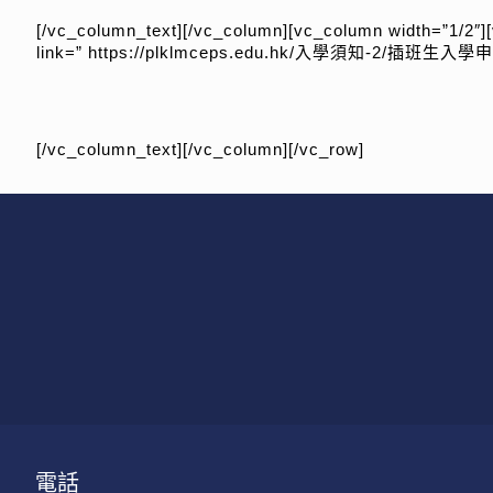
[/vc_column_text][/vc_column][vc_column width=”1/2″][
link=” https://plklmceps.edu.hk/入學須知-2/插班生入學申請
[/vc_column_text][/vc_column][/vc_row]
電話