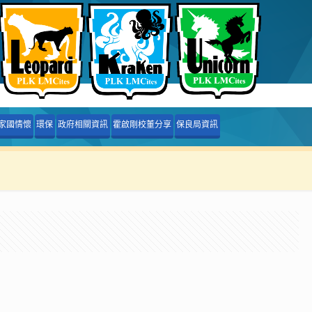
家國情懷
環保
政府相關資訊
霍啟剛校董分享
保良局資訊