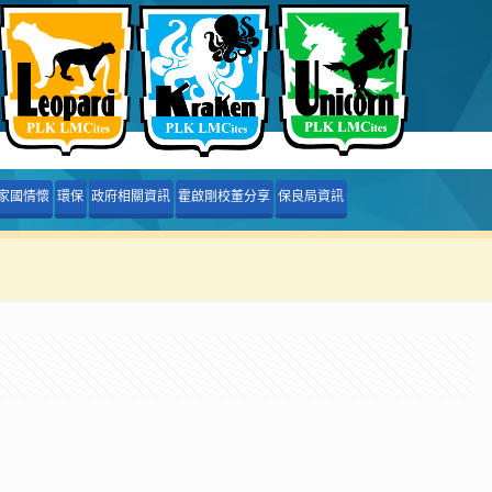
家國情懷
環保
政府相關資訊
霍啟剛校董分享
保良局資訊