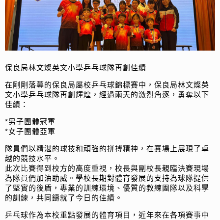
保良局林文燦英文小學乒乓球隊再創佳績
在剛剛落幕的保良局屬校乒乓球錦標賽中，保良局林文燦英
文小學乒乓球隊再創輝煌，經過兩天的激烈角逐，勇奪以下
佳績：
*男子團體冠軍
*女子團體亞軍
隊員們以精湛的球技和頑強的拼搏精神，在賽場上展現了卓
越的競技水平。
此次比賽得到校方的高度重視，校長與副校長親臨決賽現場
為隊員們加油助威。學校長期對體育發展的支持為球隊提供
了堅實的後盾，專業的訓練環境、優質的教練團隊以及科學
的訓練，共同鑄就了今日的佳績。
乒乓球作為本校重點發展的體育項目，近年來在各項賽事中