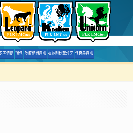
家國情懷
環保
政府相關資訊
霍啟剛校董分享
保良局資訊