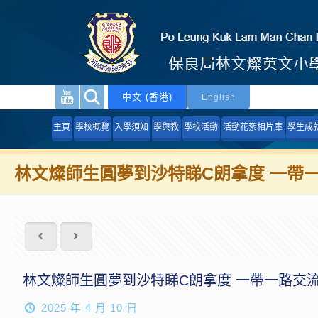
中文 (香港)
English
主頁
學校概覽
入學須知
學與教
學校活動
活動花絮相片庫
學生成
林文燦師生圓夢到沙特睇C朗拿度 一帶
林文燦師生圓夢到沙特睇C朗拿度 一帶一路交
2025 年 4 月 10 日