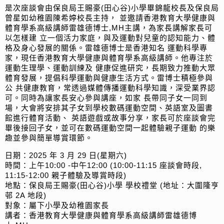
是次座談會由保良局王賜豪(田心谷)小學畢錦龍校長及保良局
曾星如幼稚園陳希婷校長主持， 並邀請香港教育大學健康與
體育學系高級講師雷雄德博士,MH主講，為家長講解家長可
以怎樣建 立一個活力家庭，與及運動對兒童的認知能力、體
格及身心發展的關係。雷雄德博士是香港知名 運動科學專
家，現任香港教育大學健康與體育學系高級講師。他專注於
運動生理學、運動訓練及 健康促進研究，長期致力推動大眾
體育發展，提倡科學運動與健康生活方式。雷博士積極參與
公 共健康教育，常透過媒體傳播運動科學知識，深受業界認
可。同時為讓家長安心參與講座，如家 長帶同子女一同到
場，大會將安排其子女到學校數碼運動空間、英語室及圖書
館進行體育活動、 英語遊戲或故事分享，家長可於座談會完
畢後接回子女，並可在數碼運動空間一起體驗親子運動 的樂
趣並參與簡單導賞環節。
日期：2025 年 3 月 29 日(星期六)
時間：上午10:00 -中午12:00 (10:00-11:15 座談會時段,
11:15-12:00 親子體驗及導賞時段)
地點：保良局王賜豪(田心谷)小學 學校禮堂 (地址：大圍隆亨
邨 2A 地段)
對象：屬下小學及幼稚園家長
講者：香港教育大學健康與體育學系高級講師雷雄德博