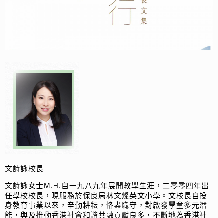
文詩詠校長
文詩詠女士M.H.自一九八九年展開教學生涯，二零零四年出
任學校校長，現服務於保良局林文燦英文小學。文校長自投
身教育事業以來，辛勤耕耘，恪盡職守，對啟發學童多元潛
能，與及推動香港社會和諧共融貢獻良多，不斷地為香港社