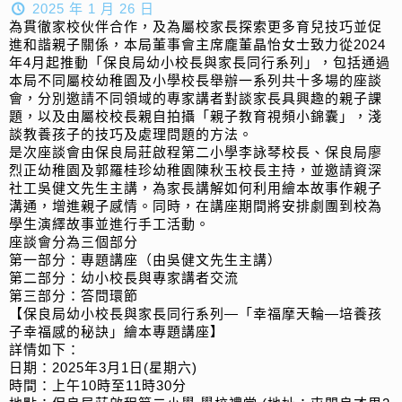
2025 年 1 月 26 日
為貫徹家校伙伴合作，及為屬校家長探索更多育兒技巧並促
進和諧親子關係，本局董事會主席龐董晶怡女士致力從2024
年4月起推動「保良局幼小校長與家長同行系列」，包括通過
本局不同屬校幼稚園及小學校長舉辦一系列共十多場的座談
會，分別邀請不同領域的專家講者對談家長具興趣的親子課
題，以及由屬校校長親自拍攝「親子教育視頻小錦囊」，淺
談教養孩子的技巧及處理問題的方法。
是次座談會由保良局莊啟程第二小學李詠琴校長、保良局廖
烈正幼稚園及郭羅桂珍幼稚園陳秋玉校長主持，並邀請資深
社工吳健文先生主講，為家長講解如何利用繪本故事作親子
溝通，增進親子感情。同時，在講座期間將安排劇團到校為
學生演繹故事並進行手工活動。
座談會分為三個部分
第一部分：專題講座（由吳健文先生主講）
第二部分：幼小校長與專家講者交流
第三部分：答問環節
【保良局幼小校長與家長同行系列—「幸福摩天輪—培養孩
子幸福感的秘訣」繪本專題講座】
詳情如下：
日期：2025年3月1日(星期六)
時間：上午10時至11時30分