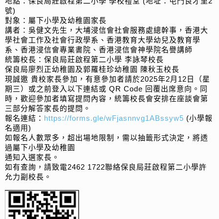
地點：保良局莊啟程第二小學 學校禮堂 (地址：屯門良才里2
號)
對象：屬下小學及幼稚園家長
講者：吳健文先生，大埔浸信會社會服務處總幹事，香港大
學社會工作及社會行政學系、香港教育大學幼兒及教育學
系、香港浸信會專業書院、香港浸信會神學院名譽講師
統籌校長：保良局莊啟程第二小學 李詠琴校長
保良局廖烈正幼稚園及郭羅桂珍幼稚園 陳秋玉校長
現誠邀 貴校家長參加，有意參加者請於2025年2月12日（星
期三）或之前登入以下連結或 QR Code 回覆出席意向。同
時，歡迎參加者填寫提問內容，統籌校長會安排在座談會第
三部分解答家長的提問。
報名連結：
https://forms.gle/wFjasnnvg1ABssyw5
(小學報
名適用)
如報名人數眾多，超出場地限制，需以抽籤形式決定，將透
過屬下小學及幼稚園
通知入選家長。
如有查詢，請致電2462 1722聯絡保良局莊啟程第二小學許
允力副校長。