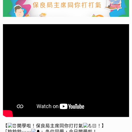
【
開學啦！保良局主席同你打打氣
！】
「鈴鈴鈴⋯⋯
」各位同學，今日開學啦！