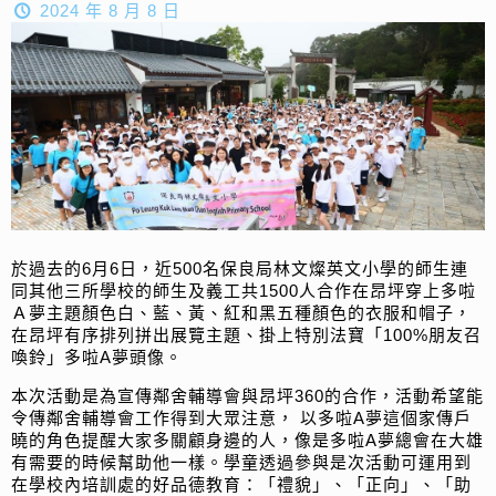
2024 年 8 月 8 日
於過去的6月6日，近500名保良局林文燦英文小學的師生連
同其他三所學校的師生及義工共1500人合作在昂坪穿上多啦
Ａ夢主題顏色白、藍、黃、紅和黑五種顏色的衣服和帽子，
在昂坪有序排列拼出展覽主題、掛上特別法寶「100%朋友召
喚鈴」多啦A夢頭像。
本次活動是為宣傳鄰舍輔導會與昂坪360的合作，活動希望能
令傳鄰舍輔導會工作得到大眾注意， 以多啦A夢這個家傳戶
曉的角色提醒大家多關顧身邊的人，像是多啦A夢總會在大雄
有需要的時候幫助他一樣。學童透過參與是次活動可運用到
在學校內培訓處的好品德教育：「禮貌」、「正向」、「助