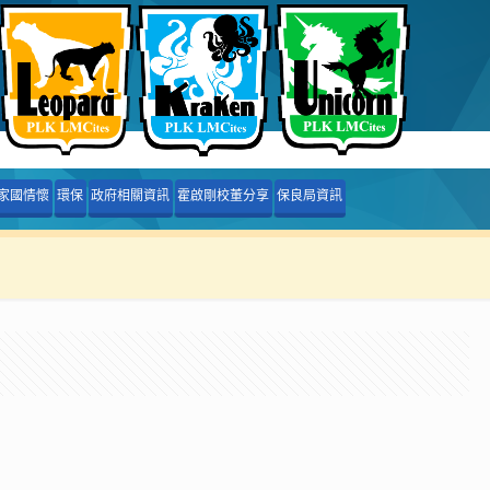
家國情懷
環保
政府相關資訊
霍啟剛校董分享
保良局資訊