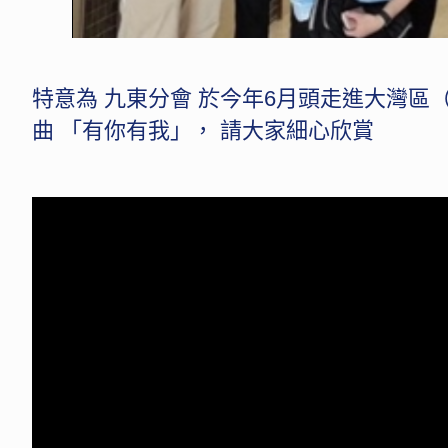
特意為 九東分會 於今年6月頭走進大灣區
曲 「有你有我」， 請大家細心欣賞