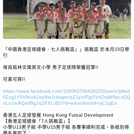
「中國香港足球總會 - 七人挑戰盃」」挑戰盃 於本月23日舉
行
保良局林文燦英文小學 男子足球隊榮獲冠軍!!
可喜可賀!!
https://www.facebook.com/100063756428220/posts/pfbid
0Zsg1Y5VNixb2oyNw1rdugmrpZ1yztPjp2VnZnjW9wcd2Q
sLxzmAQwfBgJq2XYLJEl/?d=w&mibextid=qC1gEa
香港五人足球發展 Hong Kong Futsal Development
【香港足球總會「7人挑戰盃」】
小學U13男子組 中學U15男子組 各賽事順利完成，各組別得
獎名單如下：