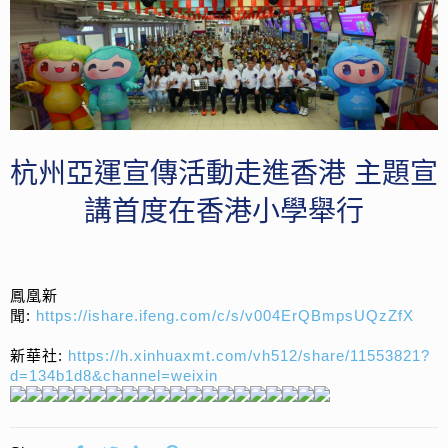
杭州亞運宣傳活動走進香港 主題宣
講首度在香港小學舉行
鳳凰新
聞:
https://ishare.ifeng.com/c/s/v004ErQBmpsUQzZfX
新華社:
https://h.xinhuaxmt.com/vh512/share/11553821?
d=134b1d8&channel=weixin