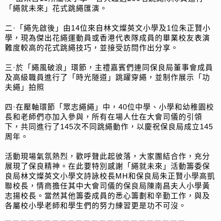
「繩就未來」花式跳繩匯演。
二·「繩先啟後」由14位來自林文燦英文小學及1位朱正賢小
學，現為傑出花繩運動員或香港代表隊成員的畢業校友表演
難度較高的花式跳繩技巧，並接受訪問作出分享。
三·於「繩風破浪」環節，主禮嘉賓們連同保良局董事會成員
及高級職員進行了「時光隧道」跳躍穿繩，並制作展示「功
夫繩」拍照
四·在壓軸環節「眾志繩繩」中，40位中學、小學和幼稚園校
長和老師們亦加入參與，所有在場人仕在大會司儀的引領
下，共同進行了145次不同跳繩動作，以慶祝保良局成立145
周年。
活動現場氣氛熱烈，歡呼聲此起彼落，大家團結合作，充分
展現了保良精神。在此要特別感謝「繩就未來」活動籌委保
良局林文燦英文小學文詩詠校長MH和保良局朱正賢小學高凱
聯校長，情商擔任其中大會司儀的保良局陳南昌夫人小學黃
志揚校長。當然其他籌委成員的悉心籌劃和辛勤工作，與及
各屬校小學老師和學生們的努力練習更是功不可沒。