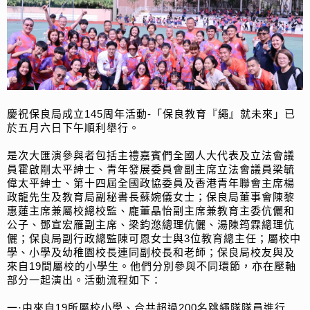
慶祝保良局成立145周年活動-「保良教育『繩』就未來」已
於五月六日下午順利舉行。
是次大匯演參與者包括主禮嘉賓們全國人大代表及立法會議
員霍啟剛太平紳士、青年發展委員會副主席立法會議員梁毓
偉太平紳士、第十四屆全國政協委員及香港青年聯會主席楊
政龍先生及教育局副秘書長蘇婉儀女士；保良局董事會陳黎
惠蓮主席兼屬校總校監、龐董晶怡副主席兼教育主委伉儷和
公子、鄧宣宏雁副主席、梁鈞滺總理伉儷、湯陳筠霖總理伉
儷；保良局副行政總監陳可恩女士與3位教育總主任；屬校中
學、小學及幼稚園校長連同副校長和老師；保良局校友與及
來自19間屬校的小學生。他們分別參與不同環節，亦在壓軸
部分一起演出。活動流程如下：
一·由來自19所屬校小學、合共超過200名跳繩隊隊員進行