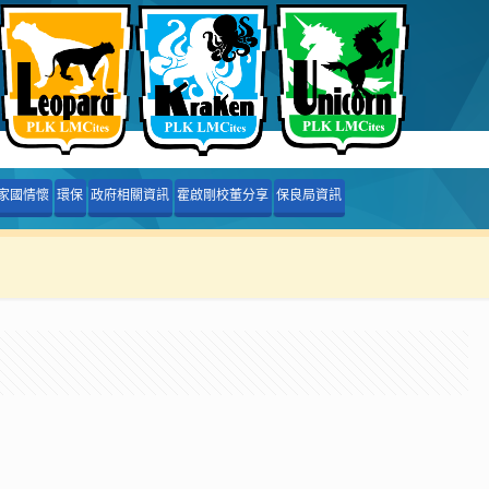
家國情懷
環保
政府相關資訊
霍啟剛校董分享
保良局資訊