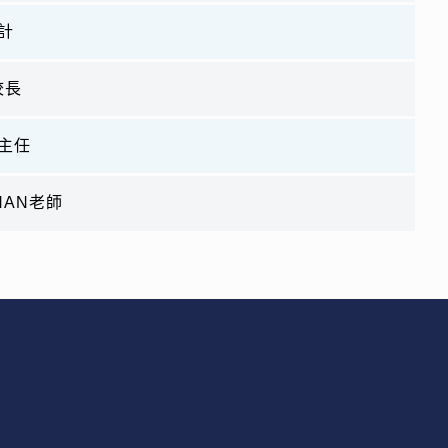
計
校長
主任
 KHAN老師