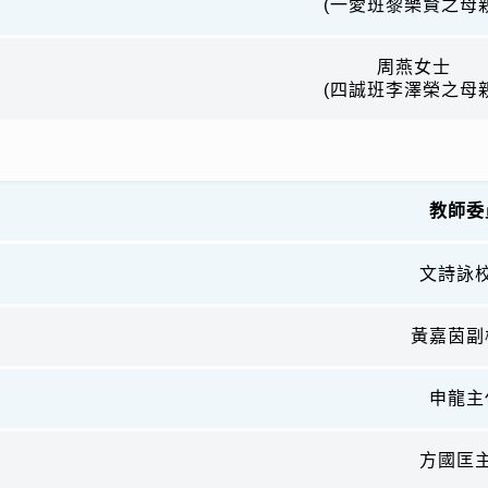
(一愛班黎樂賢之母親
周燕女士
(四誠班李澤榮之母親
教師委
文詩詠
黃嘉茵副
申龍主
方國匡