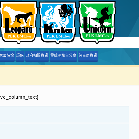
家國情懷
環保
政府相關資訊
霍啟剛校董分享
保良局資訊
[vc_column_text]