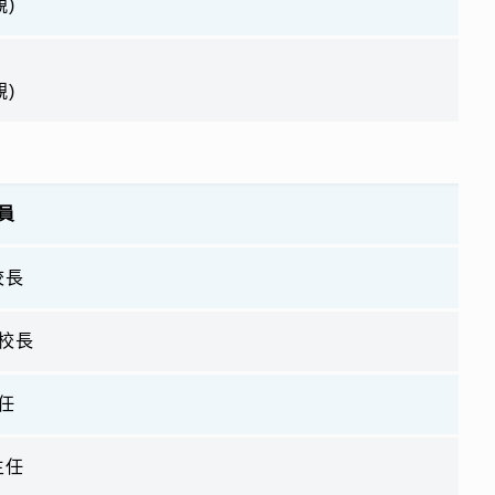
)
)
員
校長
校長
任
主任