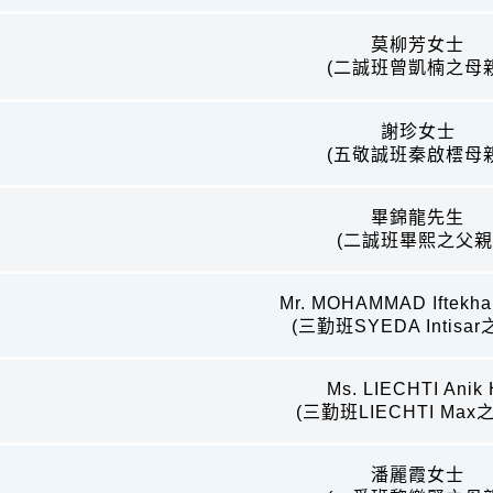
莫柳芳女士
(二誠班曾凱楠之母親
謝珍女士
(五敬誠班秦啟橒母親
畢錦龍先生
(二誠班畢熙之父親
Mr. MOHAMMAD Iftekha
(三勤班SYEDA Intisa
Ms. LIECHTI Anik 
(三勤班LIECHTI Max
潘麗霞女士