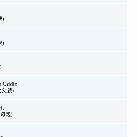
)
)
)
r Uddin
r之父親)
H.
之母親)