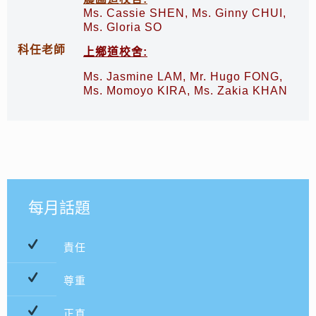
Ms. Cassie SHEN, Ms. Ginny CHUI,
Ms. Gloria SO
科任老師
上鄉道校舍:
Ms. Jasmine LAM, Mr. Hugo FONG,
Ms. Momoyo KIRA, Ms. Zakia KHAN
每月話題
責任
尊重
正直